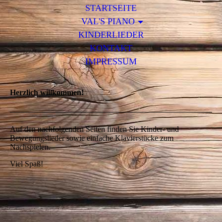
STARTSEITE
VAL'S PIANO
KINDERLIEDER
KONTAKT
IMPRESSUM
Herzlich willkommen!
Auf den nachfolgenden Seiten finden Sie Kinder- und
Bewegungslieder sowie einfache Klavierstücke zum
Nachspielen.
Viel Spaß!